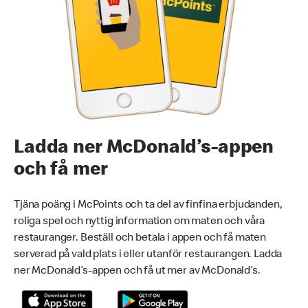
Ladda ner McDonald’s-appen
och få mer
Tjäna poäng i McPoints och ta del av finfina erbjudanden,
roliga spel och nyttig information om maten och våra
restauranger. Beställ och betala i appen och få maten
serverad på vald plats i eller utanför restaurangen. Ladda
ner McDonald’s-appen och få ut mer av McDonald’s.