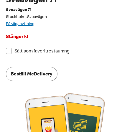
Sveavägen 71
Sveavägen 71
Stockholm, Sveavägen
Få väganvisning
Stänger kl
Sätt som favoritrestaurang
Beställ McDelivery