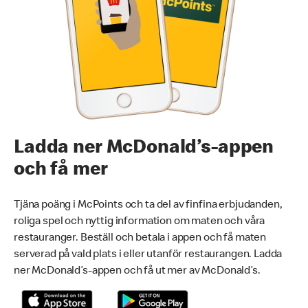
Ladda ner McDonald’s-appen
och få mer
Tjäna poäng i McPoints och ta del av finfina erbjudanden,
roliga spel och nyttig information om maten och våra
restauranger. Beställ och betala i appen och få maten
serverad på vald plats i eller utanför restaurangen. Ladda
ner McDonald’s-appen och få ut mer av McDonald’s.