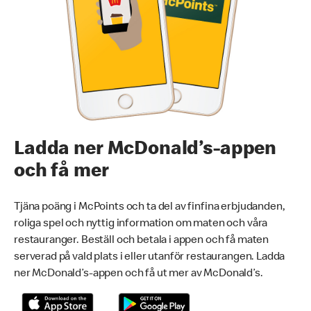
Ladda ner McDonald’s-appen
och få mer
Tjäna poäng i McPoints och ta del av finfina erbjudanden,
roliga spel och nyttig information om maten och våra
restauranger. Beställ och betala i appen och få maten
serverad på vald plats i eller utanför restaurangen. Ladda
ner McDonald’s-appen och få ut mer av McDonald’s.