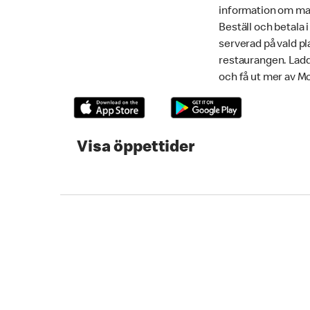
information om mat
Beställ och betala 
serverad på vald pla
restaurangen. Lad
och få ut mer av M
Visa öppettider