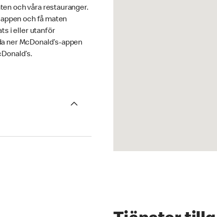
en och våra restauranger.
i appen och få maten
ts i eller utanför
da ner McDonald’s-appen
cDonald’s.