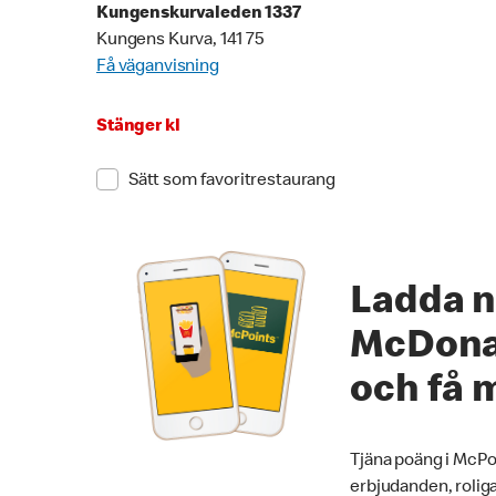
Kungenskurvaleden 1337
Kungens Kurva, 141 75
Få väganvisning
Stänger kl
Sätt som favoritrestaurang
Ladda n
McDona
och få 
Tjäna poäng i McPoi
erbjudanden, roliga