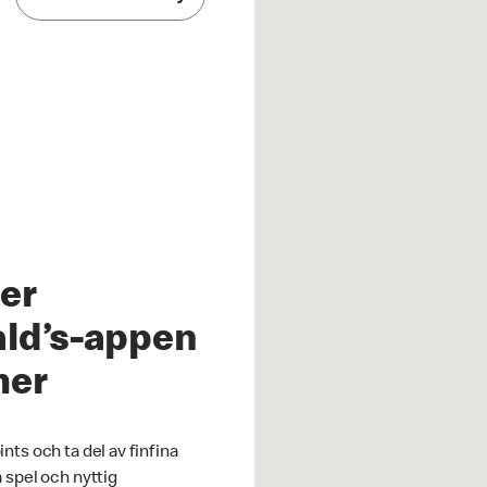
er
ld’s-appen
mer
nts och ta del av finfina
 spel och nyttig