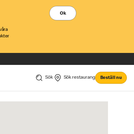
Ok
våra
ukter
Sök
Sök restaurang
Beställ nu