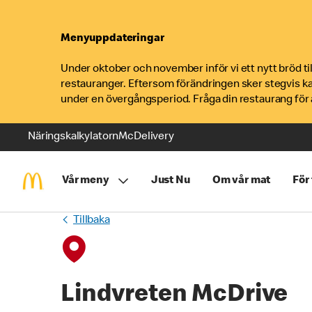
Menyuppdateringar
Under oktober och november inför vi ett nytt bröd t
restauranger. Eftersom förändringen sker stegvis k
under en övergångsperiod. Fråga din restaurang för a
Näringskalkylatorn
McDelivery
Vår meny
Just Nu
Om vår mat
För
Tillbaka
Lindvreten McDrive