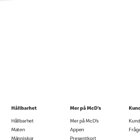
Hållbarhet
Mer på McD's
Kund
Hållbarhet
Mer på McD's
Kund
Maten
Appen
Fråg
e
Människor
Presentkort