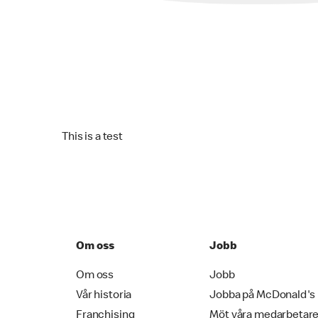
This is a test
Om oss
Jobb
Om oss
Jobb
Vår historia
Jobba på McDonald's
Franchising
Möt våra medarbetar