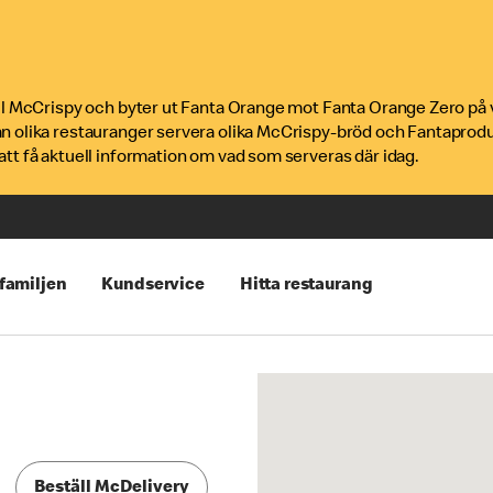
ill McCrispy och byter ut Fanta Orange mot Fanta Orange Zero på 
an olika restauranger servera olika McCrispy-bröd och Fantaprod
tt få aktuell information om vad som serveras där idag.
 familjen
Kundservice
Hitta restaurang
Beställ McDelivery