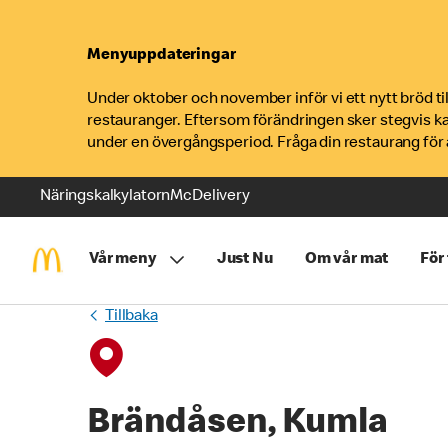
Menyuppdateringar
Under oktober och november inför vi ett nytt bröd t
restauranger. Eftersom förändringen sker stegvis k
under en övergångsperiod. Fråga din restaurang för a
Näringskalkylatorn
McDelivery
Vår meny
Just Nu
Om vår mat
För
Tillbaka
Brändåsen, Kumla