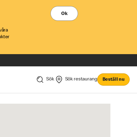
Ok
våra
ukter
Sök
Sök restaurang
Beställ nu