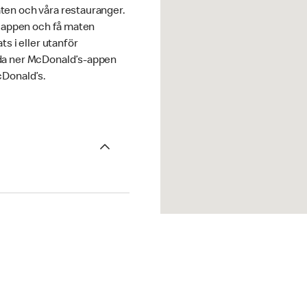
en och våra restauranger.
i appen och få maten
ts i eller utanför
da ner McDonald’s-appen
cDonald’s.