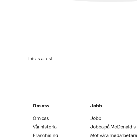
This is a test
Om oss
Jobb
Om oss
Jobb
Vår historia
Jobba på McDonald's
Franchising
Möt våra medarbetar