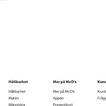
Hållbarhet
Mer på McD's
Kund
Hållbarhet
Mer på McD's
Kund
Maten
Appen
Fråg
e
Människor
Presentkort