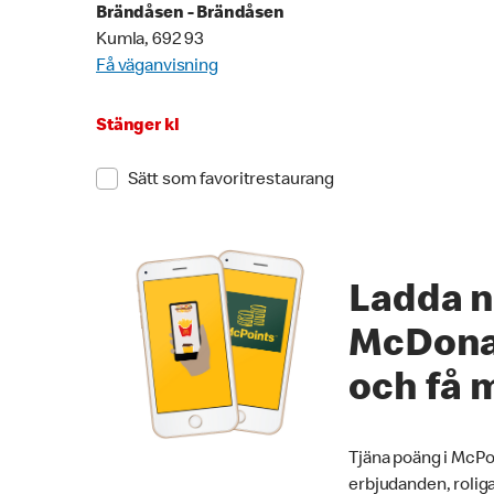
Brändåsen - Brändåsen
Kumla, 692 93
Få väganvisning
Stänger kl
Sätt som favoritrestaurang
Ladda n
McDona
och få 
Tjäna poäng i McPoi
erbjudanden, roliga