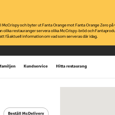
ill McCrispy och byter ut Fanta Orange mot Fanta Orange Zero på 
an olika restauranger servera olika McCrispy-bröd och Fantaprod
tt få aktuell information om vad som serveras där idag.
 familjen
Kundservice
Hitta restaurang
Beställ McDelivery