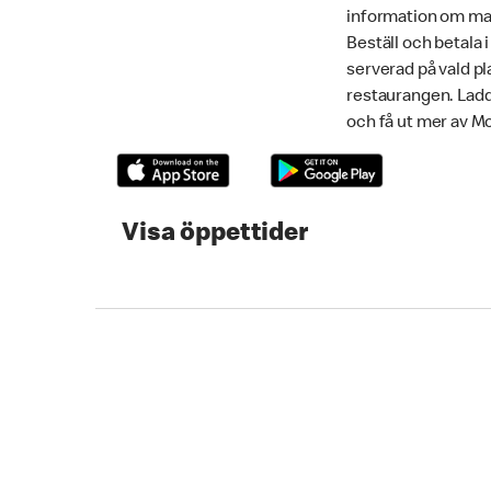
information om mat
Beställ och betala 
serverad på vald pla
restaurangen. Lad
och få ut mer av M
Visa öppettider