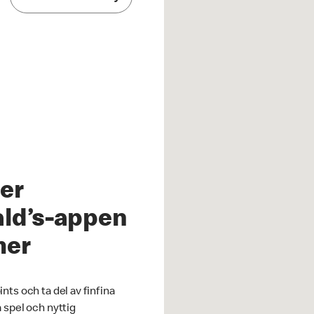
er
ld’s-appen
mer
nts och ta del av finfina
 spel och nyttig