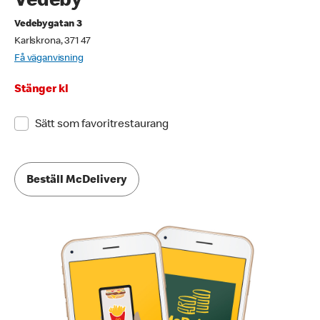
Vedeby
Vedebygatan 3
Karlskrona, 371 47
Få väganvisning
Stänger kl
Sätt som favoritrestaurang
Beställ McDelivery