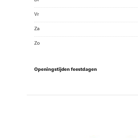
Di
Vr 06:00 - 15:00
Vr
Za 08:30 - 19:00
Za
Zo 09:00 - 18:00
Zo
Openingstijden feestdagen