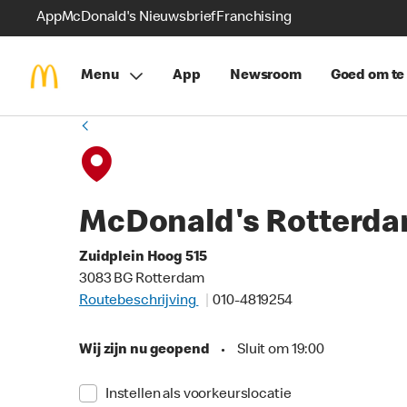
App
McDonald's Nieuwsbrief
Franchising
Menu
App
Newsroom
Goed om te
McDonald's Rotterda
Zuidplein Hoog 515
3083 BG Rotterdam
Routebeschrijving
010-4819254
Wij zijn nu geopend
•
Sluit om 19:00
Instellen als voorkeurslocatie