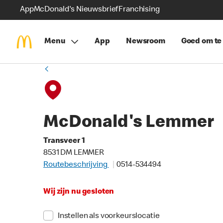
App
McDonald's Nieuwsbrief
Franchising
Menu
App
Newsroom
Goed om te
McDonald's Lemmer
Transveer 1
8531 DM LEMMER
Routebeschrijving
0514-534494
Wij zijn nu gesloten
Instellen als voorkeurslocatie