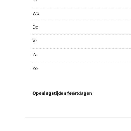
Di
Wo 09:00 - 00:00
Wo
Do 09:00 - 00:00
Do
Vr 09:00 - 00:00
Vr
Za 09:00 - 00:00
Za
Zo 10:00 - 00:00
Zo
Openingstijden feestdagen