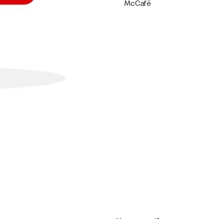
McCafé