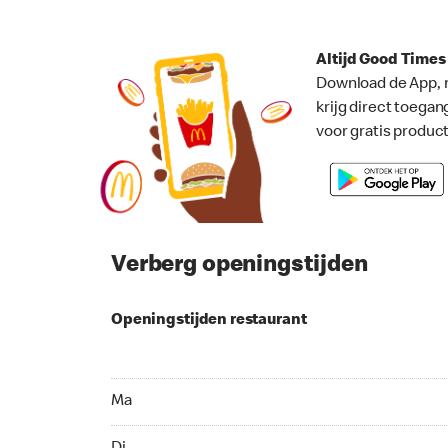
Altijd Good Time
Download de App, 
krijg direct toegan
voor gratis produc
Verberg openingstijden
Openingstijden restaurant
Ma 09:00 - 00:00
Ma
Di 24 uur geopend