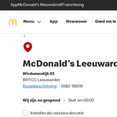
App
McDonald's Nieuwsbrief
Franchising
Menu
App
Newsroom
Goed om te
McDonald's Leeuwar
Wirdumerdijk 43
8911 CC Leeuwarden
Routebeschrijving
0582-155510
Wij zijn nu geopend
•
Sluit om 00:00
Instellen als voorkeurslocatie