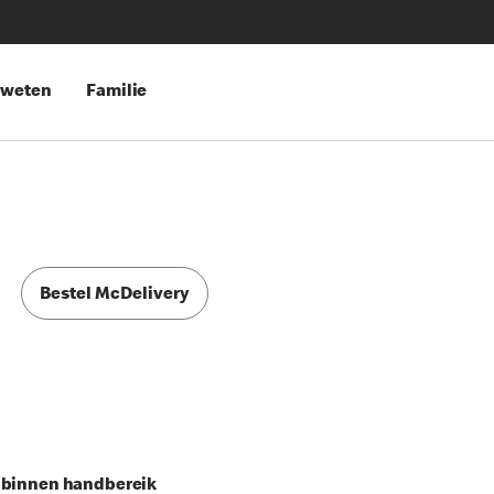
 weten
Familie
Bestel McDelivery
s binnen handbereik