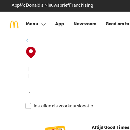
App
McDonald's Nieuwsbrief
Franchising
Menu
App
Newsroom
Goed om te
•
Instellen als voorkeurslocatie
Altijd Good Time