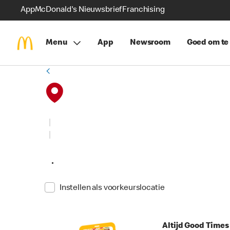
App
McDonald's Nieuwsbrief
Franchising
Menu
App
Newsroom
Goed om te
•
Instellen als voorkeurslocatie
Altijd Good Time