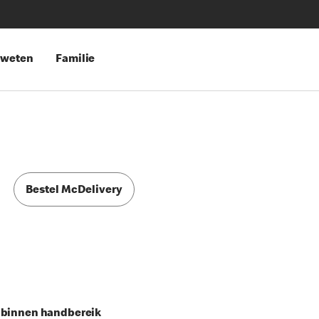
 weten
Familie
Bestel McDelivery
s binnen handbereik