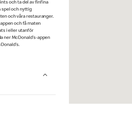
nts och ta del av finfina
 spel och nyttig
en och våra restauranger.
i appen och få maten
ts i eller utanför
da ner McDonald’s-appen
cDonald’s.