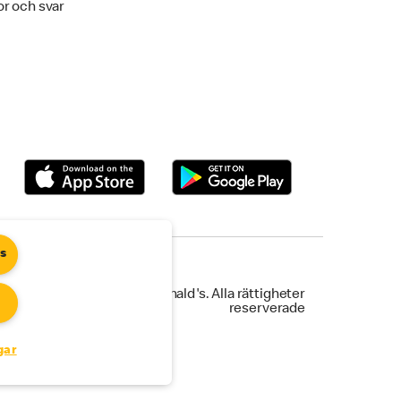
or och svar
es
©2021 McDonald's. Alla rättigheter
reserverade
gar