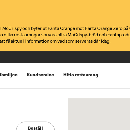
ill McCrispy och byter ut Fanta Orange mot Fanta Orange Zero på 
an olika restauranger servera olika McCrispy-bröd och Fantaprod
tt få aktuell information om vad som serveras där idag.
 familjen
Kundservice
Hitta restaurang
Beställ