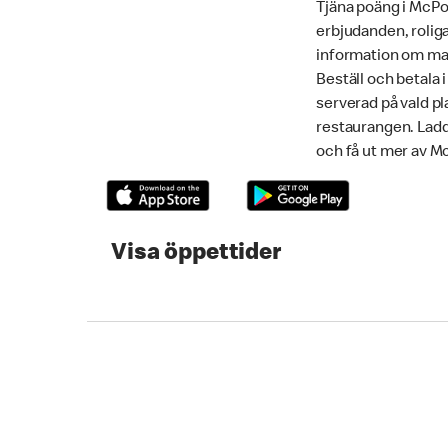
Tjäna poäng i McPoi
erbjudanden, roliga
information om mat
Beställ och betala 
serverad på vald pla
restaurangen. Lad
och få ut mer av M
Visa öppettider