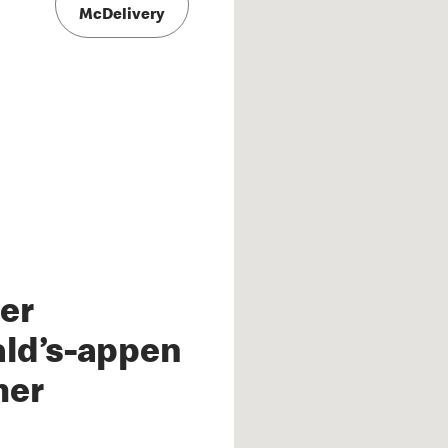
McDelivery
er
ld’s-appen
mer