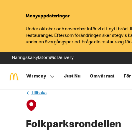
Menyuppdateringar
Under oktober och november inför vi ett nytt bröd t
restauranger. Eftersom förändringen sker stegvis k
under en övergångsperiod. Fråga din restaurang för a
Näringskalkylatorn
McDelivery
Vår meny
Just Nu
Om vår mat
För
Tillbaka
Folkparksrondellen