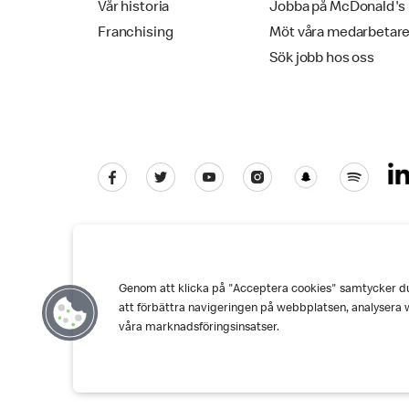
Vår historia
Jobba på McDonald's
Franchising
Möt våra medarbetar
Sök jobb hos oss
Genom att klicka på "Acceptera cookies" samtycker du t
Kundservice
Personuppgiftspolicy
Co
att förbättra navigeringen på webbplatsen, analysera 
våra marknadsföringsinsatser.