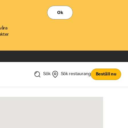
Ok
våra
ukter
Sök
Sök restaurang
Beställ nu