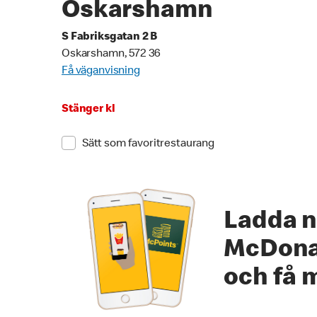
Oskarshamn
S Fabriksgatan 2 B
Oskarshamn, 572 36
Få väganvisning
Stänger kl
Sätt som favoritrestaurang
Ladda n
McDona
och få 