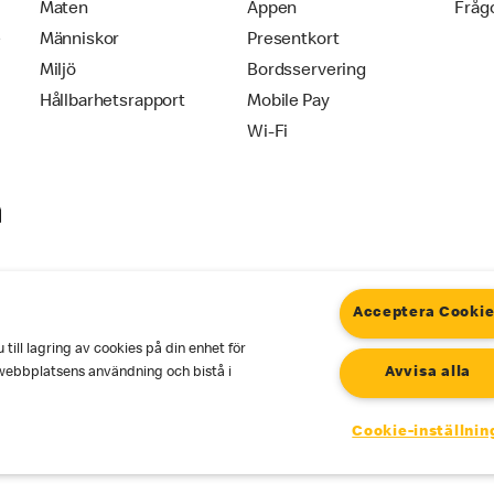
Maten
Appen
Fråg
e
Människor
Presentkort
Miljö
Bordsservering
Hållbarhetsrapport
Mobile Pay
Wi-Fi
Acceptera Cooki
ill lagring av cookies på din enhet för
okies
Cookie Settings
webbplatsens användning och bistå i
Avvisa alla
Cookie-inställnin