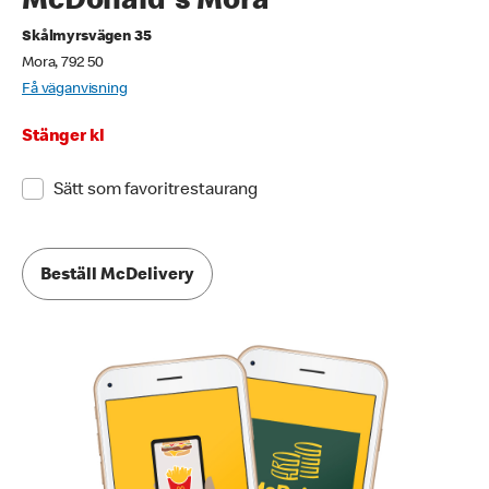
McDonald's Mora
Skålmyrsvägen 35
Mora, 792 50
Få väganvisning
Stänger kl
Sätt som favoritrestaurang
Beställ McDelivery