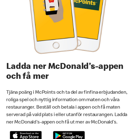
Ladda ner McDonald’s-appen
och få mer
Tjäna poäng i McPoints och ta del av finfina erbjudanden,
roliga spel och nyttig information om maten och våra
restauranger. Beställ och betala i appen och få maten
serverad på vald plats i eller utanför restaurangen. Ladda
ner McDonald’s-appen och få ut mer av McDonald’s.