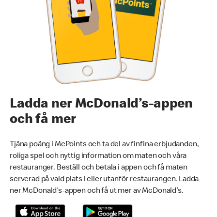
Ladda ner McDonald’s-appen
och få mer
Tjäna poäng i McPoints och ta del av finfina erbjudanden,
roliga spel och nyttig information om maten och våra
restauranger. Beställ och betala i appen och få maten
serverad på vald plats i eller utanför restaurangen. Ladda
ner McDonald’s-appen och få ut mer av McDonald’s.