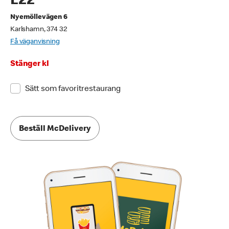
E22
Nyemöllevägen 6
Karlshamn, 374 32
Få väganvisning
Stänger kl
Sätt som favoritrestaurang
Beställ McDelivery