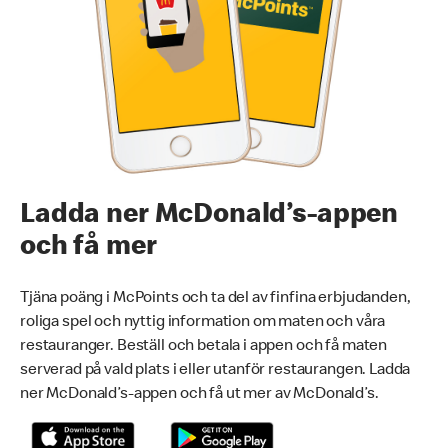
Ladda ner McDonald’s-appen
och få mer
Tjäna poäng i McPoints och ta del av finfina erbjudanden,
roliga spel och nyttig information om maten och våra
restauranger. Beställ och betala i appen och få maten
serverad på vald plats i eller utanför restaurangen. Ladda
ner McDonald’s-appen och få ut mer av McDonald’s.