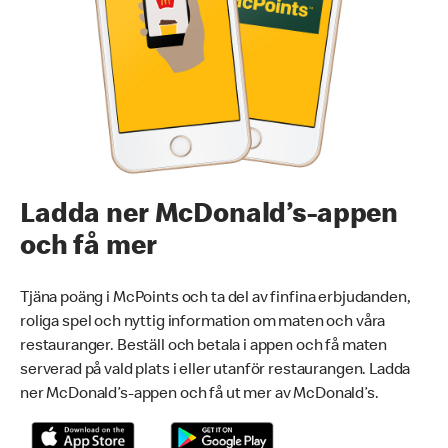
Ladda ner McDonald’s-appen
och få mer
Tjäna poäng i McPoints och ta del av finfina erbjudanden,
roliga spel och nyttig information om maten och våra
restauranger. Beställ och betala i appen och få maten
serverad på vald plats i eller utanför restaurangen. Ladda
ner McDonald’s-appen och få ut mer av McDonald’s.