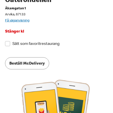
Gaterondellen
Åkaregatan 1
Arvika, 671 33
Få väganvisning
Stänger kl
Sätt som favoritrestaurang
Beställ McDelivery