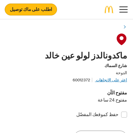
اطلب على ماك توصيل
ماكدونالدز لولو عين خالد
شارع السماك
الدوحة
اعثر على الاتجاهات
60012372
مفتوح الآن
مفتوح 24 ساعة
حفظ كموقعك المفضّل