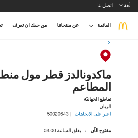
لُغة
اتصل بنا
القائمة
عن منتجاتنا
من حقك ان تعرف
تط
ماكدونالدز قطر مول منط
المطاعم
تقاطع الجهانيّة
الريان
اعثر على الاتجاهات
50020643
مفتوح الآن
•
يغلق الساعة 03:00